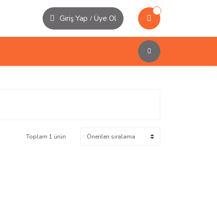
Giriş Yap
Üye Ol
/
Toplam 1 ürün