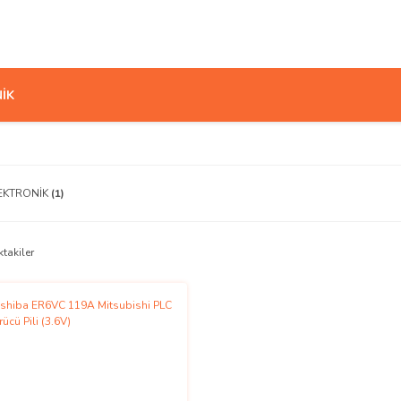
İK
EKTRONİK
(1)
ktakiler