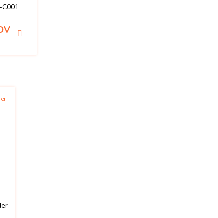
5-C001
KDV
der