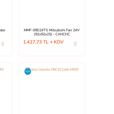
der
MMF-09D24TS Mitsubishi Fan 24V
(92x92x25) - CANCNC
1.427,73 TL + KDV
YENİ