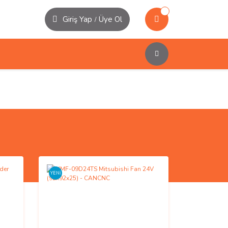
Giriş Yap
Üye Ol
/
YENİ