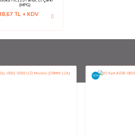
osoku HC115 Fanuc El Çarkı
(MPG)
38,67 TL + KDV
YENİ