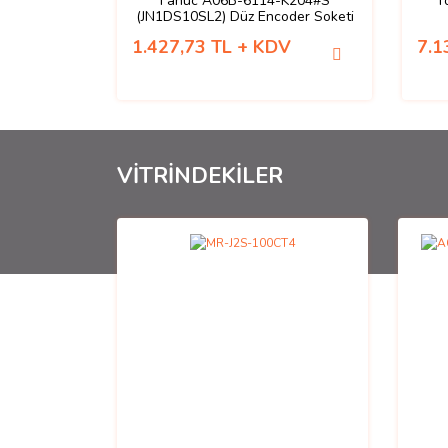
Fanuc A06B-6114-K204#S
T
(JN1DS10SL2) Düz Encoder Soketi
1.427,73 TL + KDV
7.1
VİTRİNDEKİLER