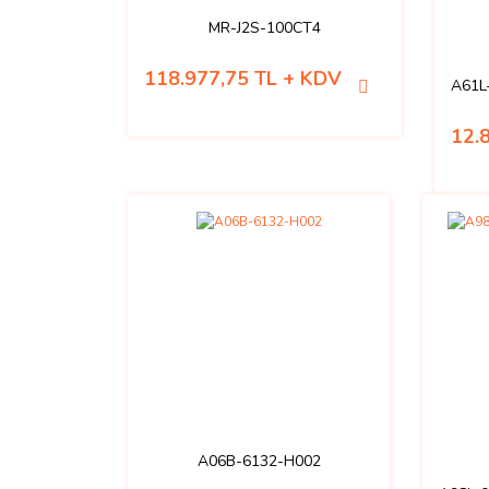
MR-J2S-100CT4
118.977,75 TL + KDV
A61L
12.
A06B-6132-H002