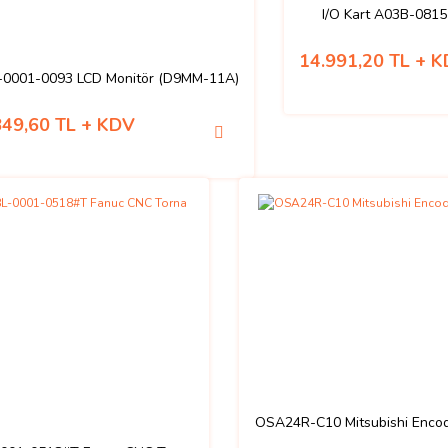
I/O Kart A03B-081
14.991,20 TL + 
-0001-0093 LCD Monitör (D9MM-11A)
849,60 TL + KDV
OSA24R-C10 Mitsubishi Enco