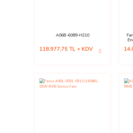
A06B-6089-H210
Fa
En
118.977,75 TL + KDV
14.