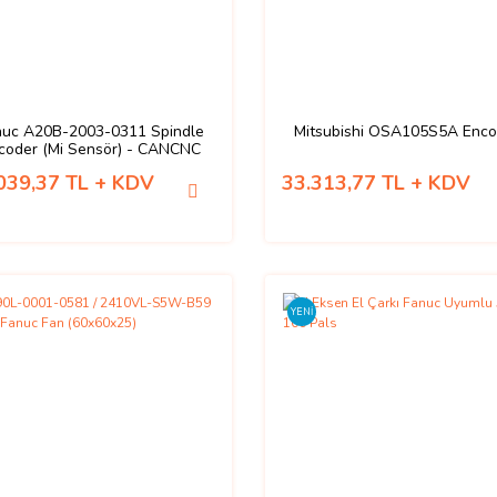
nuc A20B-2003-0311 Spindle
Mitsubishi OSA105S5A Enco
coder (Mi Sensör) - CANCNC
039,37 TL + KDV
33.313,77 TL + KDV
YENİ