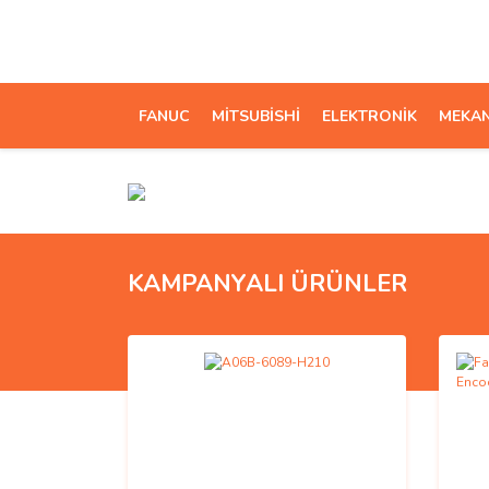
FANUC
MİTSUBİSHİ
ELEKTRONİK
MEKAN
KAMPANYALI ÜRÜNLER