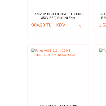
Fanuc A90L-0001-0510 (1608KL-
A90
05W-B39) Sürücü Fanı
B5
904,23 TL + KDV
1.5