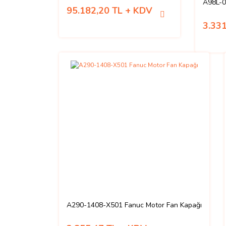
A98L-0
95.182,20 TL + KDV
3.33
A290-1408-X501 Fanuc Motor Fan Kapağı