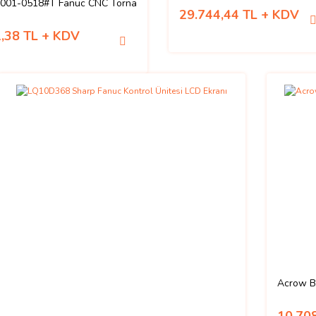
001-0518#T Fanuc CNC Torna
29.744,44 TL + KDV
1,38 TL + KDV
Acrow BT