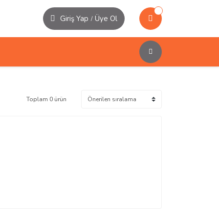
Giriş Yap
Üye Ol
/
Toplam 0 ürün