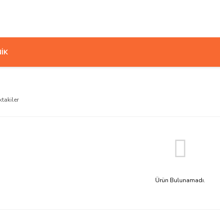
İK
ktakiler
Ürün Bulunamadı.