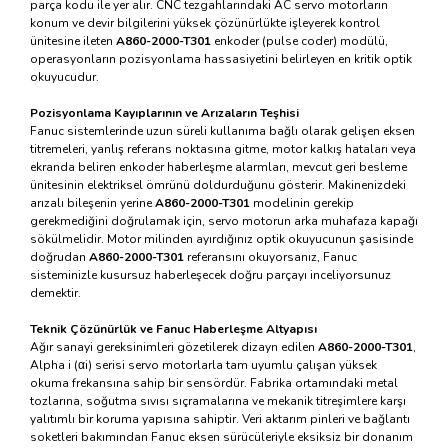
parça kodu ile yer alır. CNC tezgahlarındaki AC servo motorların
konum ve devir bilgilerini yüksek çözünürlükte işleyerek kontrol
ünitesine ileten
A860-2000-T301
enkoder (pulse coder) modülü,
operasyonların pozisyonlama hassasiyetini belirleyen en kritik optik
okuyucudur.
Pozisyonlama Kayıplarının ve Arızaların Teşhisi
Fanuc sistemlerinde uzun süreli kullanıma bağlı olarak gelişen eksen
titremeleri, yanlış referans noktasına gitme, motor kalkış hataları veya
ekranda beliren enkoder haberleşme alarmları, mevcut geri besleme
ünitesinin elektriksel ömrünü doldurduğunu gösterir. Makinenizdeki
arızalı bileşenin yerine
A860-2000-T301
modelinin gerekip
gerekmediğini doğrulamak için, servo motorun arka muhafaza kapağı
sökülmelidir. Motor milinden ayırdığınız optik okuyucunun şasisinde
doğrudan
A860-2000-T301
referansını okuyorsanız, Fanuc
sisteminizle kusursuz haberleşecek doğru parçayı inceliyorsunuz
demektir.
Teknik Çözünürlük ve Fanuc Haberleşme Altyapısı
Ağır sanayi gereksinimleri gözetilerek dizayn edilen
A860-2000-T301
,
Alpha i (αi) serisi servo motorlarla tam uyumlu çalışan yüksek
okuma frekansına sahip bir sensördür. Fabrika ortamındaki metal
tozlarına, soğutma sıvısı sıçramalarına ve mekanik titreşimlere karşı
yalıtımlı bir koruma yapısına sahiptir. Veri aktarım pinleri ve bağlantı
soketleri bakımından Fanuc eksen sürücüleriyle eksiksiz bir donanım