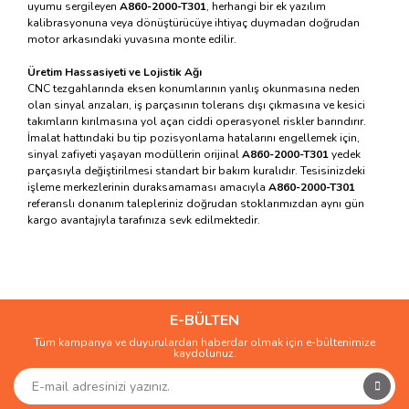
uyumu sergileyen
A860-2000-T301
, herhangi bir ek yazılım
kalibrasyonuna veya dönüştürücüye ihtiyaç duymadan doğrudan
motor arkasındaki yuvasına monte edilir.
Üretim Hassasiyeti ve Lojistik Ağı
CNC tezgahlarında eksen konumlarının yanlış okunmasına neden
olan sinyal arızaları, iş parçasının tolerans dışı çıkmasına ve kesici
takımların kırılmasına yol açan ciddi operasyonel riskler barındırır.
İmalat hattındaki bu tip pozisyonlama hatalarını engellemek için,
sinyal zafiyeti yaşayan modüllerin orijinal
A860-2000-T301
yedek
parçasıyla değiştirilmesi standart bir bakım kuralıdır. Tesisinizdeki
işleme merkezlerinin duraksamaması amacıyla
A860-2000-T301
referanslı donanım talepleriniz doğrudan stoklarımızdan aynı gün
kargo avantajıyla tarafınıza sevk edilmektedir.
Bu ürünün fiyat bilgisi, resim, ürün açıklamalarında ve diğer
konularda yetersiz gördüğünüz noktaları öneri formunu
Bu ürüne ilk yorumu siz yapın!
kullanarak tarafımıza iletebilirsiniz.
Görüş ve önerileriniz için teşekkür ederiz.
E-BÜLTEN
Tüm kampanya ve duyurulardan haberdar olmak için e-bültenimize
Yorum Yaz
kaydolunuz.
Ürün resmi kalitesiz, bozuk veya görüntülenemiyor.
Ürün açıklamasında eksik bilgiler bulunuyor.