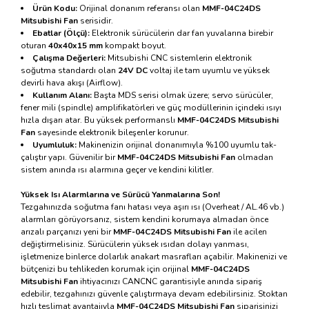
Ürün Kodu:
Orijinal donanım referansı olan
MMF-04C24DS
Mitsubishi Fan
serisidir.
Ebatlar (Ölçü):
Elektronik sürücülerin dar fan yuvalarına birebir
oturan
40x40x15 mm
kompakt boyut.
Çalışma Değerleri:
Mitsubishi CNC sistemlerin elektronik
soğutma standardı olan
24V DC
voltaj ile tam uyumlu ve yüksek
devirli hava akışı (Airflow).
Kullanım Alanı:
Başta MDS serisi olmak üzere; servo sürücüler,
fener mili (spindle) amplifikatörleri ve güç modüllerinin içindeki ısıyı
hızla dışarı atar. Bu yüksek performanslı
MMF-04C24DS Mitsubishi
Fan
sayesinde elektronik bileşenler korunur.
Uyumluluk:
Makinenizin orijinal donanımıyla %100 uyumlu tak-
çalıştır yapı. Güvenilir bir
MMF-04C24DS Mitsubishi Fan
olmadan
sistem anında ısı alarmına geçer ve kendini kilitler.
Yüksek Isı Alarmlarına ve Sürücü Yanmalarına Son!
Tezgahınızda soğutma fanı hatası veya aşırı ısı (Overheat / AL.46 vb.)
alarmları görüyorsanız, sistem kendini korumaya almadan önce
arızalı parçanızı yeni bir
MMF-04C24DS Mitsubishi Fan
ile acilen
değiştirmelisiniz. Sürücülerin yüksek ısıdan dolayı yanması,
işletmenize binlerce dolarlık anakart masrafları açabilir. Makinenizi ve
bütçenizi bu tehlikeden korumak için orijinal
MMF-04C24DS
Mitsubishi Fan
ihtiyacınızı CANCNC garantisiyle anında sipariş
edebilir, tezgahınızı güvenle çalıştırmaya devam edebilirsiniz. Stoktan
hızlı teslimat avantajıyla
MMF-04C24DS Mitsubishi Fan
siparişinizi