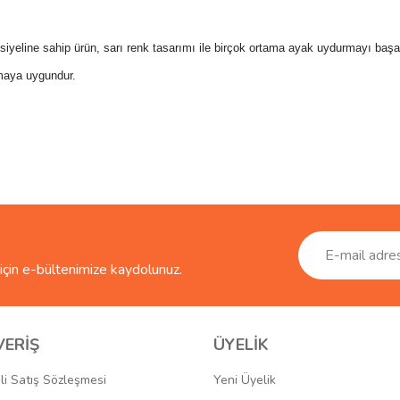
nsiyeline sahip ürün, sarı renk tasarımı ile birçok ortama ayak uydurmayı başa
lmaya uygundur.
ve diğer konularda yetersiz gördüğünüz noktaları öneri formunu kullanarak taraf
Bu ürüne ilk yorumu siz yapın!
r.
Yorum Yaz
çin e-bültenimize kaydolunuz.
VERİŞ
ÜYELİK
li Satış Sözleşmesi
Yeni Üyelik