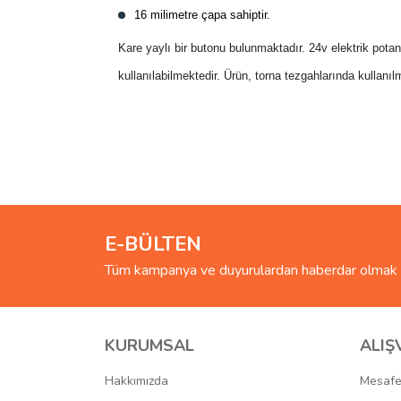
16 milimetre çapa sahiptir.
Kare yaylı bir butonu bulunmaktadır. 24v elektrik pota
kullanılabilmektedir. Ürün, torna tezgahlarında kullanı
Bu ürünün fiyat bilgisi, resim, ürün açıklamalarında 
Görüş ve önerileriniz için teşekkür ederiz.
Ürün resmi kalitesiz, bozuk veya görüntülenemiyo
Ürün açıklamasında eksik bilgiler bulunuyor.
E-BÜLTEN
Ürün bilgilerinde hatalar bulunuyor.
Tüm kampanya ve duyurulardan haberdar olmak i
Ürün fiyatı diğer sitelerden daha pahalı.
Bu ürüne benzer farklı alternatifler olmalı.
KURUMSAL
ALIŞ
Hakkımızda
Mesafe