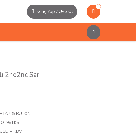
Giriş Yap
Üye Ol
/
ı 2no2nc Sarı
HTAR & BUTON
QT99TK5
 USD + KDV