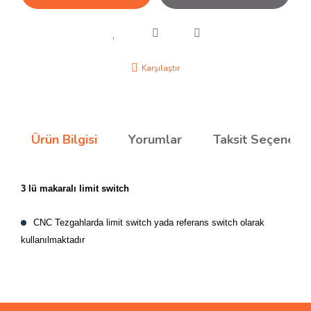
Karşılaştır
Ürün Bilgisi
Yorumlar
Taksit Seçenekle
3 lü makaralı limit switch
CNC Tezgahlarda limit switch yada referans switch olarak
kullanılmaktadır
Bu ürünün fiyat bilgisi, resim, ürün açıklamalarında ve diğer
konularda yetersiz gördüğünüz noktaları öneri formunu
Bu ürüne ilk yorumu siz yapın!
kullanarak tarafımıza iletebilirsiniz.