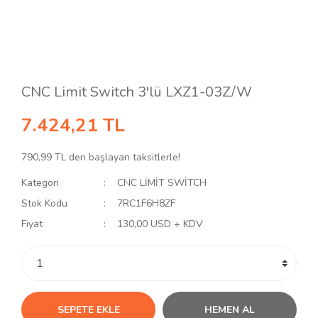
CNC Limit Switch 3'lü LXZ1-03Z/W
7.424,21 TL
790,99 TL den başlayan taksitlerle!
Kategori
CNC LİMİT SWİTCH
Stok Kodu
7RC1F6H8ZF
Fiyat
130,00 USD + KDV
SEPETE EKLE
HEMEN AL