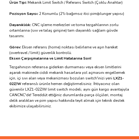
Ürün Tipi:
Mekanik Limit Switch / Referans Switch (Çoklu Anahtar)
Pozisyon Sayısı:
2 Konumlu (2'li bağımsız itici pim/plunger yapısı)
Dayanıklılık:
CNC işleme merkezleri ve torna tezgahlarının zorlu
ortamlarına (sıvı ve talaş girişine) tam dayanıklı sağlam gövde
tasarımı.
Görev:
Eksen referans (home) noktası belirleme ve aşırı hareket
(overtravel / limit) güvenlik kontrolü.
Eksen Çarpışmalarına ve Limit Hatalarına Son!
Tezgahınızın referansa giderken durmaması veya eksen limitlerini
aşarak makinede ciddi mekanik hasarlara yol açmasını engellemek
için, içi sıvı alan veya mekanizması bozulan switch'inizi yeni
LXZ1-
02Z/W
referanslı ürünle hemen değiştirmelisiniz. İhtiyacınız olan
güvenilir LXZ1-02Z/W limit switch modeli, aynı gün kargo avantajıyla
CANCNC'de! Tereddüt ettiğiniz durumlarda parça ölçüleri, montaj
delik aralıkları ve pim yapısı hakkında teyit almak için teknik destek
ekibimize ulaşabilirsiniz.
Bu ürünün fiyat bilgisi, resim, ürün açıklamalarında ve diğer
konularda yetersiz gördüğünüz noktaları öneri formunu
Bu ürüne ilk yorumu siz yapın!
kullanarak tarafımıza iletebilirsiniz.