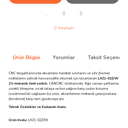
Karşılaştır
Ürün Bilgisi
Yorumlar
Taksit Seçenekle
CNC tezgahlarınızda eksenlerin hareket sınırlarını ve sıfır (home)
noktalarını yüksek hassasiyetle okumak için tasarlanan
LXZ1-02Z/W
2'li mekanik limit switch
, CANCNC stoklarında. Ağır sanayi şartlarına,
sürekli titreşime, sıcak talaşa ve bor yağına karşı üstün koruma
(sızdırmazlık) sağlayan bu ürün, eksenlerinizi mekanik çarpışmalara
(bindirme) karşı tam güvenceye alır.
Teknik Özellikler ve Kullanım Alanı:
Ürün Kodu:
LXZ1-02Z/W