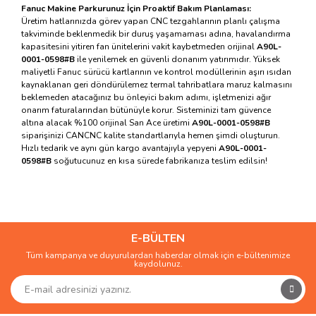
Fanuc Makine Parkurunuz İçin Proaktif Bakım Planlaması:
Üretim hatlarınızda görev yapan CNC tezgahlarının planlı çalışma
takviminde beklenmedik bir duruş yaşamaması adına, havalandırma
kapasitesini yitiren fan ünitelerini vakit kaybetmeden orijinal
A90L-
0001-0598#B
ile yenilemek en güvenli donanım yatırımıdır. Yüksek
maliyetli Fanuc sürücü kartlarının ve kontrol modüllerinin aşırı ısıdan
kaynaklanan geri döndürülemez termal tahribatlara maruz kalmasını
beklemeden atacağınız bu önleyici bakım adımı, işletmenizi ağır
onarım faturalarından bütünüyle korur. Sisteminizi tam güvence
altına alacak %100 orijinal San Ace üretimi
A90L-0001-0598#B
siparişinizi CANCNC kalite standartlarıyla hemen şimdi oluşturun.
Hızlı tedarik ve aynı gün kargo avantajıyla yepyeni
A90L-0001-
0598#B
soğutucunuz en kısa sürede fabrikanıza teslim edilsin!
Bu ürünün fiyat bilgisi, resim, ürün açıklamalarında ve diğer
konularda yetersiz gördüğünüz noktaları öneri formunu
Bu ürüne ilk yorumu siz yapın!
kullanarak tarafımıza iletebilirsiniz.
Görüş ve önerileriniz için teşekkür ederiz.
E-BÜLTEN
Tüm kampanya ve duyurulardan haberdar olmak için e-bültenimize
Yorum Yaz
kaydolunuz.
Ürün resmi kalitesiz, bozuk veya görüntülenemiyor.
Ürün açıklamasında eksik bilgiler bulunuyor.
Ürün bilgilerinde hatalar bulunuyor.