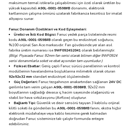
maksimum termal istikrarla çalışabilmesi için özel olarak üretilen bu
yüksek kapasiteli
A90L-0001-0598#B
donanımı, elektronik
kartlarınızın çalışma ömrünü uzatarak fabrikanıza kesintisiz bir imalat
altyapısı sunar.
Fanuc Donanım Özellikleri ve Kod Eşleşmeleri:
Üretici ve İkili Kod Bilgisi:
Fanuc yedek parça listelerinde resmi
kodu
A90L-0001-0598#B
olarak geçen bu endüstriyel soğutucu,
%100 orijinal San Ace markasıdır. Fan gövdesinde yer alan asıl
fabrika üretim numarası ise
9WF0924S2041
olarak belirlenmiştir.
(Bilgi: Piyasada Fanuc 92mm fan serisi olarak bilinen diğer 9WF0924
serisi donanımlarla soket ve ebat açısından tam uyumludur.)
Fiziksel Ebatlar:
Geniş çaplı Fanuc sürücü panellerinin ve kontrol
modüllerinin havalandırma boşluklarına milimetrik olarak oturan
92x92x32 mm
standart endüstriyel ölçülerindedir.
Güç Değerleri:
Fanuc tezgahınızın anakartından sağlanan
24V DC
gerilimle tam verim çalışan
A90L-0001-0598#B
, 92x32 mm
boyutlarının sağladığı devasa iç hacim sayesinde olağanüstü ve
stabil bir hava sirkülasyonu (Airflow) oluşturur.
Bağlantı Tipi:
Güvenlik ve devir sensörü taşıyan 3 kablolu orijinal
kilitli soketi ile gönderilen bu
A90L-0001-0598#B
fanını, ekstra hiçbir
elektronik müdahaleye veya kablo kesimine gerek kalmadan
doğrudan Fanuc sisteminize tak-çalıştır formunda entegre
edebilirsiniz.