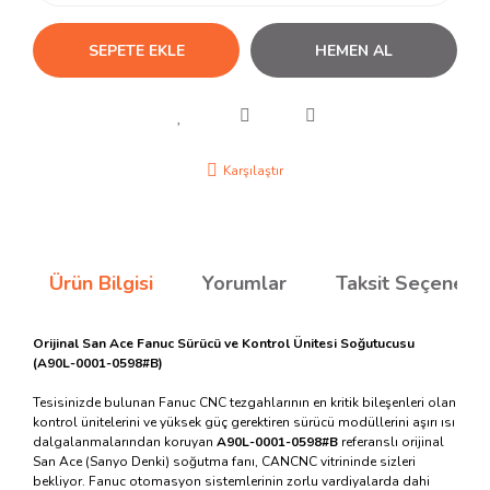
SEPETE EKLE
HEMEN AL
Karşılaştır
Ürün Bilgisi
Yorumlar
Taksit Seçenekle
Orijinal San Ace Fanuc Sürücü ve Kontrol Ünitesi Soğutucusu
(A90L-0001-0598#B)
Tesisinizde bulunan Fanuc CNC tezgahlarının en kritik bileşenleri olan
kontrol ünitelerini ve yüksek güç gerektiren sürücü modüllerini aşırı ısı
dalgalanmalarından koruyan
A90L-0001-0598#B
referanslı orijinal
San Ace (Sanyo Denki) soğutma fanı, CANCNC vitrininde sizleri
bekliyor. Fanuc otomasyon sistemlerinin zorlu vardiyalarda dahi