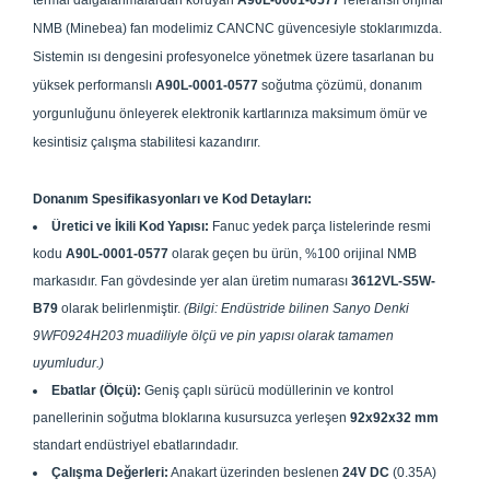
termal dalgalanmalardan koruyan
A90L-0001-0577
referanslı orijinal
NMB (Minebea) fan modelimiz CANCNC güvencesiyle stoklarımızda.
Sistemin ısı dengesini profesyonelce yönetmek üzere tasarlanan bu
yüksek performanslı
A90L-0001-0577
soğutma çözümü, donanım
yorgunluğunu önleyerek elektronik kartlarınıza maksimum ömür ve
kesintisiz çalışma stabilitesi kazandırır.
Donanım Spesifikasyonları ve Kod Detayları:
Üretici ve İkili Kod Yapısı:
Fanuc yedek parça listelerinde resmi
kodu
A90L-0001-0577
olarak geçen bu ürün, %100 orijinal NMB
markasıdır. Fan gövdesinde yer alan üretim numarası
3612VL-S5W-
B79
olarak belirlenmiştir.
(Bilgi: Endüstride bilinen Sanyo Denki
9WF0924H203 muadiliyle ölçü ve pin yapısı olarak tamamen
uyumludur.)
Ebatlar (Ölçü):
Geniş çaplı sürücü modüllerinin ve kontrol
panellerinin soğutma bloklarına kusursuzca yerleşen
92x92x32 mm
standart endüstriyel ebatlarındadır.
Çalışma Değerleri:
Anakart üzerinden beslenen
24V DC
(0.35A)