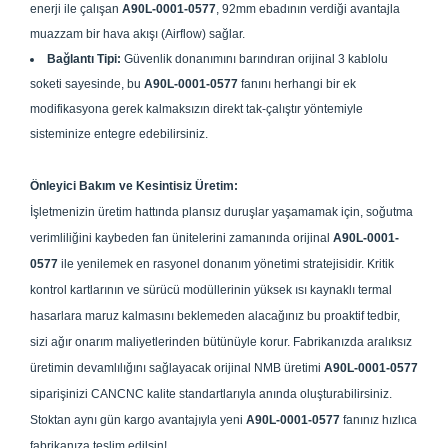
enerji ile çalışan
A90L-0001-0577
, 92mm ebadının verdiği avantajla
muazzam bir hava akışı (Airflow) sağlar.
Bağlantı Tipi:
Güvenlik donanımını barındıran orijinal 3 kablolu
soketi sayesinde, bu
A90L-0001-0577
fanını herhangi bir ek
modifikasyona gerek kalmaksızın direkt tak-çalıştır yöntemiyle
sisteminize entegre edebilirsiniz.
Önleyici Bakım ve Kesintisiz Üretim:
İşletmenizin üretim hattında plansız duruşlar yaşamamak için, soğutma
verimliliğini kaybeden fan ünitelerini zamanında orijinal
A90L-0001-
0577
ile yenilemek en rasyonel donanım yönetimi stratejisidir. Kritik
kontrol kartlarının ve sürücü modüllerinin yüksek ısı kaynaklı termal
hasarlara maruz kalmasını beklemeden alacağınız bu proaktif tedbir,
sizi ağır onarım maliyetlerinden bütünüyle korur. Fabrikanızda aralıksız
üretimin devamlılığını sağlayacak orijinal NMB üretimi
A90L-0001-0577
siparişinizi CANCNC kalite standartlarıyla anında oluşturabilirsiniz.
Stoktan aynı gün kargo avantajıyla yeni
A90L-0001-0577
fanınız hızlıca
fabrikanıza teslim edilsin!