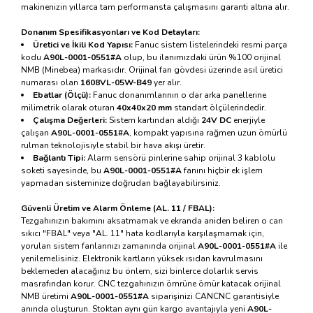
makinenizin yıllarca tam performansta çalışmasını garanti altına alır.
Donanım Spesifikasyonları ve Kod Detayları:
Üretici ve İkili Kod Yapısı:
Fanuc sistem listelerindeki resmi parça
kodu
A90L-0001-0551#A
olup, bu ilanımızdaki ürün %100 orijinal
NMB (Minebea) markasıdır. Orijinal fan gövdesi üzerinde asıl üretici
numarası olan
1608VL-05W-B49
yer alır.
Ebatlar (Ölçü):
Fanuc donanımlarının o dar arka panellerine
milimetrik olarak oturan
40x40x20 mm
standart ölçülerindedir.
Çalışma Değerleri:
Sistem kartından aldığı
24V DC
enerjiyle
çalışan
A90L-0001-0551#A
, kompakt yapısına rağmen uzun ömürlü
rulman teknolojisiyle stabil bir hava akışı üretir.
Bağlantı Tipi:
Alarm sensörü pinlerine sahip orijinal 3 kablolu
soketi sayesinde, bu
A90L-0001-0551#A
fanını hiçbir ek işlem
yapmadan sisteminize doğrudan bağlayabilirsiniz.
Güvenli Üretim ve Alarm Önleme (AL. 11 / FBAL):
Tezgahınızın bakımını aksatmamak ve ekranda aniden beliren o can
sıkıcı "FBAL" veya "AL. 11" hata kodlarıyla karşılaşmamak için,
yorulan sistem fanlarınızı zamanında orijinal
A90L-0001-0551#A
ile
yenilemelisiniz. Elektronik kartların yüksek ısıdan kavrulmasını
beklemeden alacağınız bu önlem, sizi binlerce dolarlık servis
masrafından korur. CNC tezgahınızın ömrüne ömür katacak orijinal
NMB üretimi
A90L-0001-0551#A
siparişinizi CANCNC garantisiyle
anında oluşturun. Stoktan aynı gün kargo avantajıyla yeni
A90L-