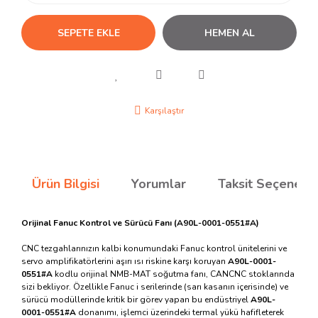
SEPETE EKLE
HEMEN AL
Karşılaştır
Ürün Bilgisi
Yorumlar
Taksit Seçenekle
Orijinal Fanuc Kontrol ve Sürücü Fanı (A90L-0001-0551#A)
CNC tezgahlarınızın kalbi konumundaki Fanuc kontrol ünitelerini ve
servo amplifikatörlerini aşırı ısı riskine karşı koruyan
A90L-0001-
0551#A
kodlu orijinal NMB-MAT soğutma fanı, CANCNC stoklarında
sizi bekliyor. Özellikle Fanuc i serilerinde (sarı kasanın içerisinde) ve
sürücü modüllerinde kritik bir görev yapan bu endüstriyel
A90L-
0001-0551#A
donanımı, işlemci üzerindeki termal yükü hafifleterek