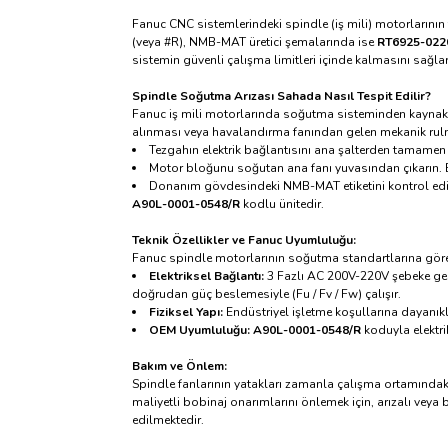
Fanuc CNC sistemlerindeki spindle (iş mili) motorlarının
(veya #R), NMB-MAT üretici şemalarında ise
RT6925-022
sistemin güvenli çalışma limitleri içinde kalmasını sağlar
Spindle Soğutma Arızası Sahada Nasıl Tespit Edilir?
Fanuc iş mili motorlarında soğutma sisteminden kaynaklı 
alınması veya havalandırma fanından gelen mekanik rulm
Tezgahın elektrik bağlantısını ana şalterden tamam
Motor bloğunu soğutan ana fanı yuvasından çıkarın. Bu
Donanım gövdesindeki NMB-MAT etiketini kontrol ed
A90L-0001-0548/R
kodlu ünitedir.
Teknik Özellikler ve Fanuc Uyumluluğu:
Fanuc spindle motorlarının soğutma standartlarına göre
Elektriksel Bağlantı:
3 Fazlı AC 200V-220V şebeke geri
doğrudan güç beslemesiyle (Fu / Fv / Fw) çalışır.
Fiziksel Yapı:
Endüstriyel işletme koşullarına dayanıkl
OEM Uyumluluğu:
A90L-0001-0548/R
koduyla elektri
Bakım ve Önlem:
Spindle fanlarının yatakları zamanla çalışma ortamındaki m
maliyetli bobinaj onarımlarını önlemek için, arızalı veya
edilmektedir.