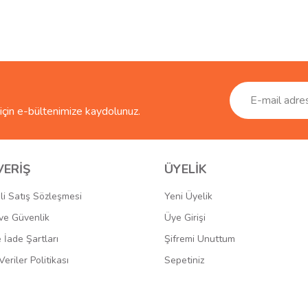
ve diğer konularda yetersiz gördüğünüz noktaları öneri formunu kullanarak taraf
Bu ürüne ilk yorumu siz yapın!
r.
Yorum Yaz
çin e-bültenimize kaydolunuz.
VERİŞ
ÜYELİK
li Satış Sözleşmesi
Yeni Üyelik
k ve Güvenlik
Üye Girişi
Gönder
e İade Şartları
Şifremi Unuttum
Veriler Politikası
Sepetiniz