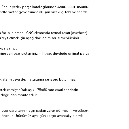
ir. Fanuc yedek parça kataloglarında
A90L-0001-0548/R
indle motor gövdesinde oluşan sıcaklığı tahliye ederek
n fazla ısınması, CNC ekranında termal uyarı (overheat)
eyit etmek için aşağıdaki adımları izleyebilirsiniz:
ıya sahiptir.
ine sahipse, sisteminizin ihtiyaç duyduğu orijinal parça
onik alarm veya devir algılama sensörü bulunmaz;
esteklenmiştir. Yaklaşık 175x60 mm ebatlarındadır.
k doğrudan monte edilir.
motor sargılarının aşırı ısıdan zarar görmesini ve yüksek
si önerilir. Ürünümüz aynı gün kargo avantajıyla sevk