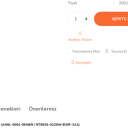
Fiyat
200,
SEPETE 
Stoktan Teslim
Tavsiye Et
Karşılaştır
çenekleri
Önerileriniz
anı (A90L-0001-0548/R / RT6925-0220W-B30F-S11)