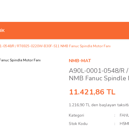
İK
1-0548/R / RT6925-0220W-B30F-S11 NMB Fanuc Spindle Motor Fanı
NMB-MAT
A90L-0001-0548/R 
NMB Fanuc Spindle 
11.421,86 TL
1.216,90 TL den başlayan taksitl
Kategori
FAN
Stok Kodu
H5M