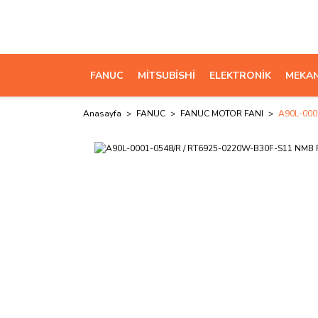
FANUC
MİTSUBİSHİ
ELEKTRONİK
MEKAN
Anasayfa
FANUC
FANUC MOTOR FANI
A90L-000