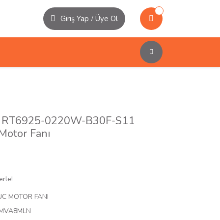
Giriş Yap
Üye Ol
/
/ RT6925-0220W-B30F-S11
Motor Fanı
erle!
UC MOTOR FANI
MVA8MLN