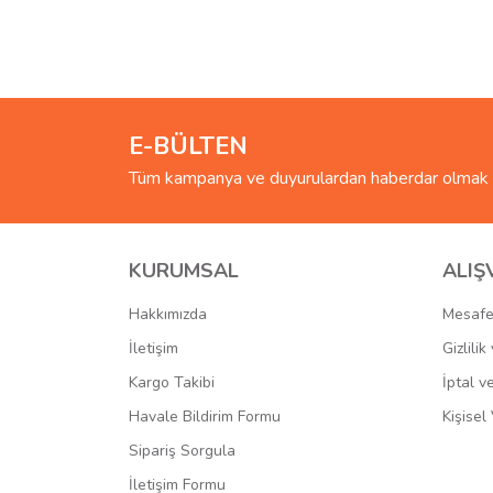
Bu ürünün fiyat bilgisi, resim, ürün açıklamalarında 
Görüş ve önerileriniz için teşekkür ederiz.
Ürün resmi kalitesiz, bozuk veya görüntülenemiyo
Ürün açıklamasında eksik bilgiler bulunuyor.
E-BÜLTEN
Ürün bilgilerinde hatalar bulunuyor.
Tüm kampanya ve duyurulardan haberdar olmak i
Ürün fiyatı diğer sitelerden daha pahalı.
Bu ürüne benzer farklı alternatifler olmalı.
KURUMSAL
ALIŞ
Hakkımızda
Mesafe
İletişim
Gizlili
Kargo Takibi
İptal v
Havale Bildirim Formu
Kişisel 
Sipariş Sorgula
İletişim Formu