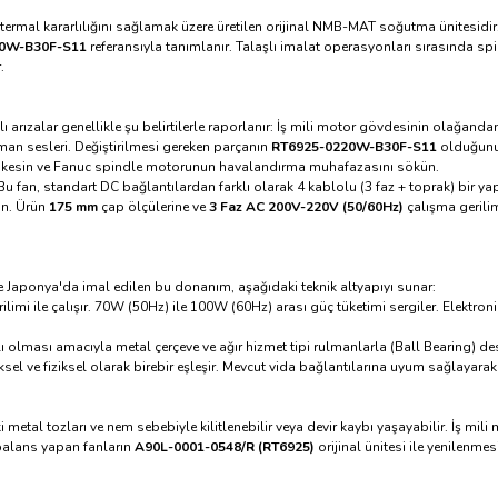
 termal kararlılığını sağlamak üzere üretilen orijinal NMB-MAT soğutma ünitesid
0W-B30F-S11
referansıyla tanımlanır. Talaşlı imalat operasyonları sırasında sp
.
arızalar genellikle şu belirtilerle raporlanır: İş mili motor gövdesinin olağanda
an sesleri. Değiştirilmesi gereken parçanın
RT6925-0220W-B30F-S11
olduğunu t
en kesin ve Fanuc spindle motorunun havalandırma muhafazasını sökün.
 fan, standart DC bağlantılardan farklı olarak 4 kablolu (3 faz + toprak) bir yap
in. Ürün
175 mm
çap ölçülerine ve
3 Faz AC 200V-220V (50/60Hz)
çalışma gerilim
 Japonya'da imal edilen bu donanım, aşağıdaki teknik altyapıyı sunar:
limi ile çalışır. 70W (50Hz) ile 100W (60Hz) arası güç tüketimi sergiler. Elektr
ı olması amacıyla metal çerçeve ve ağır hizmet tipi rulmanlarla (Ball Bearing) d
ksel ve fiziksel olarak birebir eşleşir. Mevcut vida bağlantılarına uyum sağlayara
etal tozları ve nem sebebiyle kilitlenebilir veya devir kaybı yaşayabilir. İş mili 
 balans yapan fanların
A90L-0001-0548/R (RT6925)
orijinal ünitesi ile yenilenme