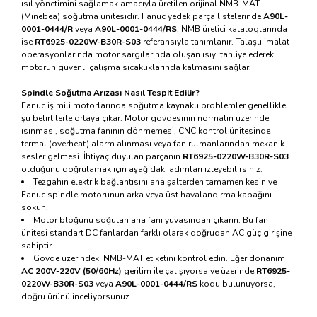
ısıl yönetimini sağlamak amacıyla üretilen orijinal NMB-MAT
(Minebea) soğutma ünitesidir. Fanuc yedek parça listelerinde
A90L-
0001-0444/R
veya
A90L-0001-0444/RS
, NMB üretici kataloglarında
ise
RT6925-0220W-B30R-S03
referansıyla tanımlanır. Talaşlı imalat
operasyonlarında motor sargılarında oluşan ısıyı tahliye ederek
motorun güvenli çalışma sıcaklıklarında kalmasını sağlar.
Spindle Soğutma Arızası Nasıl Tespit Edilir?
Fanuc iş mili motorlarında soğutma kaynaklı problemler genellikle
şu belirtilerle ortaya çıkar: Motor gövdesinin normalin üzerinde
ısınması, soğutma fanının dönmemesi, CNC kontrol ünitesinde
termal (overheat) alarm alınması veya fan rulmanlarından mekanik
sesler gelmesi. İhtiyaç duyulan parçanın
RT6925-0220W-B30R-S03
olduğunu doğrulamak için aşağıdaki adımları izleyebilirsiniz:
Tezgahın elektrik bağlantısını ana şalterden tamamen kesin ve
Fanuc spindle motorunun arka veya üst havalandırma kapağını
sökün.
Motor bloğunu soğutan ana fanı yuvasından çıkarın. Bu fan
ünitesi standart DC fanlardan farklı olarak doğrudan AC güç girişine
sahiptir.
Gövde üzerindeki NMB-MAT etiketini kontrol edin. Eğer donanım
AC 200V-220V (50/60Hz)
gerilim ile çalışıyorsa ve üzerinde
RT6925-
0220W-B30R-S03
veya
A90L-0001-0444/RS
kodu bulunuyorsa,
doğru ürünü inceliyorsunuz.