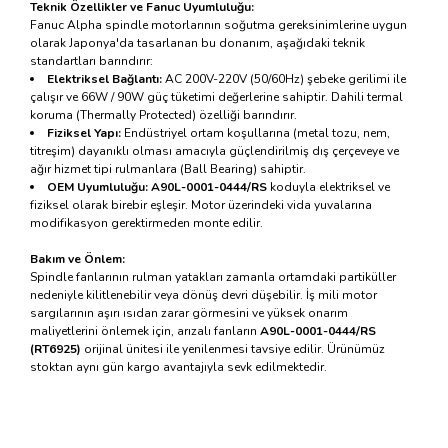
Teknik Özellikler ve Fanuc Uyumluluğu:
Fanuc Alpha spindle motorlarının soğutma gereksinimlerine uygun
olarak Japonya'da tasarlanan bu donanım, aşağıdaki teknik
standartları barındırır:
Elektriksel Bağlantı:
AC 200V-220V (50/60Hz) şebeke gerilimi ile
çalışır ve 66W / 90W güç tüketimi değerlerine sahiptir. Dahili termal
koruma (Thermally Protected) özelliği barındırır.
Fiziksel Yapı:
Endüstriyel ortam koşullarına (metal tozu, nem,
titreşim) dayanıklı olması amacıyla güçlendirilmiş dış çerçeveye ve
ağır hizmet tipi rulmanlara (Ball Bearing) sahiptir.
OEM Uyumluluğu:
A90L-0001-0444/RS
koduyla elektriksel ve
fiziksel olarak birebir eşleşir. Motor üzerindeki vida yuvalarına
modifikasyon gerektirmeden monte edilir.
Bakım ve Önlem:
Spindle fanlarının rulman yatakları zamanla ortamdaki partiküller
nedeniyle kilitlenebilir veya dönüş devri düşebilir. İş mili motor
sargılarının aşırı ısıdan zarar görmesini ve yüksek onarım
maliyetlerini önlemek için, arızalı fanların
A90L-0001-0444/RS
(RT6925)
orijinal ünitesi ile yenilenmesi tavsiye edilir. Ürünümüz
stoktan aynı gün kargo avantajıyla sevk edilmektedir.
Bu ürünün fiyat bilgisi, resim, ürün açıklamalarında ve diğer
konularda yetersiz gördüğünüz noktaları öneri formunu
Bu ürüne ilk yorumu siz yapın!