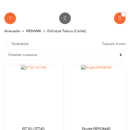
Anasayfa
MEKANİK
Pullstud Tutucu (Collet)
Stoktakiler
Toplam 4 ürün
BT30-OTT45
Bright BP50M45