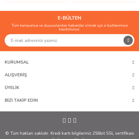
E-BÜLTEN
Tüm kampanya ve duyurulardan haberdar olmak için e-bültenimize
kaydolunuz.
KURUMSAL
ALIŞVERİŞ
ÜYELİK
BİZİ TAKİP EDİN
© Tüm hakları saklıdır. Kredi kartı bilgileriniz 256bit SSL sertifikası