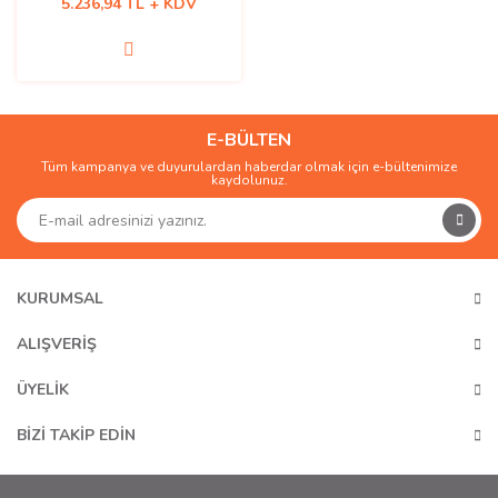
5.236,94 TL + KDV
E-BÜLTEN
Tüm kampanya ve duyurulardan haberdar olmak için e-bültenimize
kaydolunuz.
KURUMSAL
ALIŞVERİŞ
ÜYELİK
BİZİ TAKİP EDİN