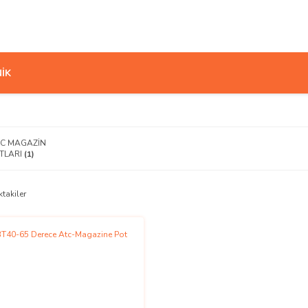
İK
C MAGAZİN
TLARI
(1)
ktakiler