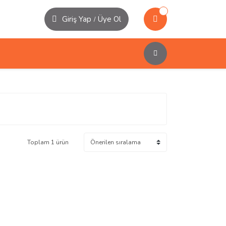
Giriş Yap
Üye Ol
/
Toplam 1 ürün