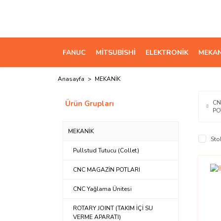
FANUC
MİTSUBİSHİ
ELEKTRONİK
MEKAN
Anasayfa
MEKANİK
Ürün Grupları
CN
PO
MEKANİK
Sto
Pullstud Tutucu (Collet)
CNC MAGAZİN POTLARI
CNC Yağlama Ünitesi
ROTARY JOINT (TAKIM İÇİ SU
VERME APARATI)