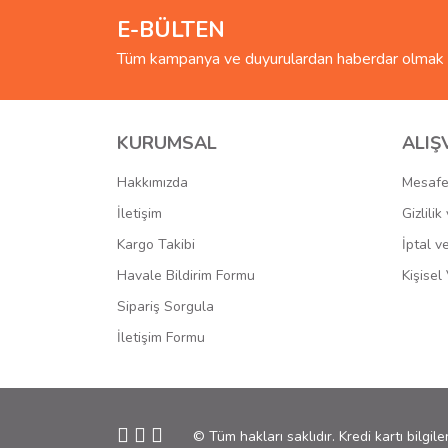
E-BÜLTEN
Tüm kampanya ve duyurulardan haberdar olmak i
KURUMSAL
ALIŞ
Hakkımızda
Mesafe
İletişim
Gizlili
Kargo Takibi
İptal v
Havale Bildirim Formu
Kişisel 
Sipariş Sorgula
İletişim Formu
© Tüm hakları saklıdır. Kredi kartı bilgile