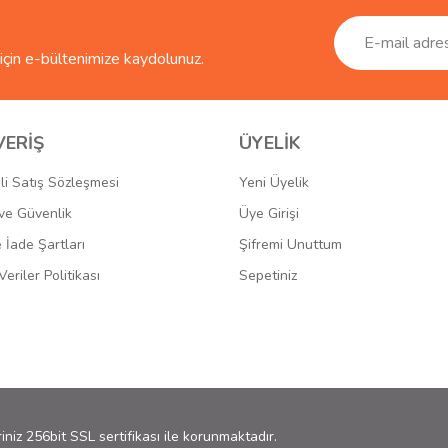
çin e-bültenimize kaydolunuz.
VERİŞ
ÜYELİK
li Satış Sözleşmesi
Yeni Üyelik
k ve Güvenlik
Üye Girişi
e İade Şartları
Şifremi Unuttum
Veriler Politikası
Sepetiniz
riniz 256bit SSL sertifikası ile korunmaktadır.