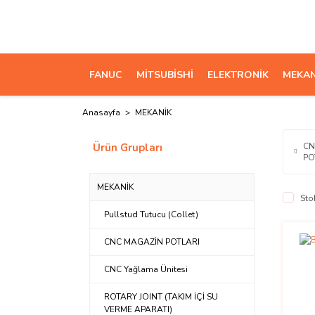
FANUC
MİTSUBİSHİ
ELEKTRONİK
MEKAN
Anasayfa
MEKANİK
Ürün Grupları
CN
PO
MEKANİK
Sto
Pullstud Tutucu (Collet)
CNC MAGAZİN POTLARI
CNC Yağlama Ünitesi
ROTARY JOINT (TAKIM İÇİ SU
VERME APARATI)