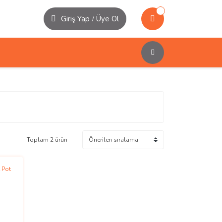
Giriş Yap
Üye Ol
/
Toplam 2 ürün