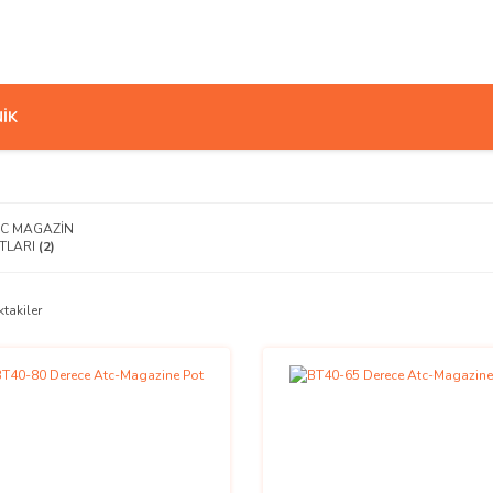
İK
C MAGAZİN
TLARI
(2)
ktakiler