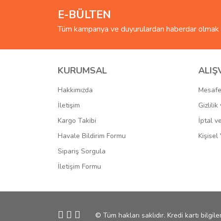
E-BÜLTEN
Tüm kampanya ve duyurulardan haberdar olmak i
KURUMSAL
ALIŞ
Hakkımızda
Mesafe
İletişim
Gizlili
Kargo Takibi
İptal v
Havale Bildirim Formu
Kişisel 
Sipariş Sorgula
İletişim Formu
© Tüm hakları saklıdır. Kredi kartı bilgile