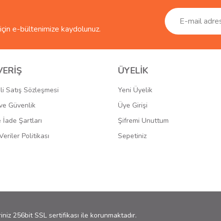
çin e-bültenimize kaydolunuz.
VERİŞ
ÜYELİK
li Satış Sözleşmesi
Yeni Üyelik
k ve Güvenlik
Üye Girişi
e İade Şartları
Şifremi Unuttum
Veriler Politikası
Sepetiniz
riniz 256bit SSL sertifikası ile korunmaktadır.