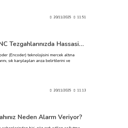
20/11/2025
11:51
Fanuc Encoder (Pulse Coder) Nedir? CNC Tezgahlarınızda Hassasiyetin Anahtarı ve Arıza Belirtileri
der (Encoder) teknolojisini mercek altına
ı, sık karşılaşılan arıza belirtilerini ve
arı bulacaksınız."
20/11/2025
11:13
gahınız Neden Alarm Veriyor?