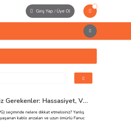
Giriş Yap
Üye Ol
/
Fanuc El Çarkı (MPG) Hakkında Bilmeniz Gerekenler: Hassasiyet, Voltaj ve Doğru Tercih
PG) seçiminde nelere dikkat etmelisiniz? Yanlış
ık yaşanan kablo arızaları ve uzun ömürlü Fanuc