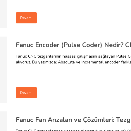
Devamı
Fanuc CNC tezgahlarının hassas çalışmasını sağlayan Pulse Co
alıyoruz. Bu yazımızda; Absolute ve Incremental encoder farkların
üretiminiz durmadan önce dikkat etmeniz gereken teknik detayl
Devamı
Fanuc Fan Arızaları ve Çözümleri: Tez