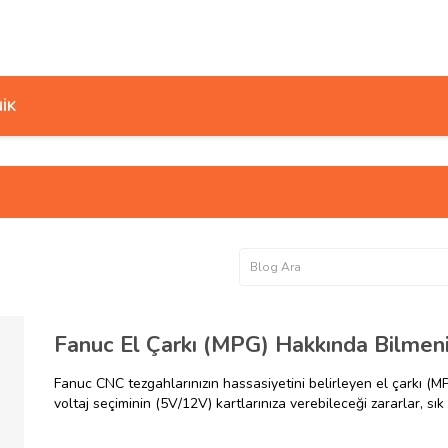
İK
Fanuc CNC tezgahlarınızın hassasiyetini belirleyen el çarkı (M
voltaj seçiminin (5V/12V) kartlarınıza verebileceği zararlar, s
uyumlu MPG modelleri hakkında teknik ipuçları bu rehberde