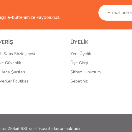
çin e-bültenimize kaydolunuz.
VERİŞ
ÜYELİK
li Satış Sözleşmesi
Yeni Üyelik
k ve Güvenlik
Üye Girişi
e İade Şartları
Şifremi Unuttum
Veriler Politikası
Sepetiniz
riniz 256bit SSL sertifikası ile korunmaktadır.