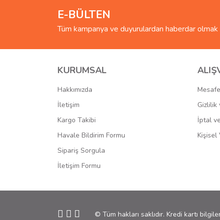
E-BÜLTEN
Tüm kampanya ve duyurulardan haberdar olmak i
KURUMSAL
ALIŞ
Hakkımızda
Mesafe
İletişim
Gizlili
Kargo Takibi
İptal v
Havale Bildirim Formu
Kişisel 
Sipariş Sorgula
İletişim Formu
© Tüm hakları saklıdır. Kredi kartı bilgile