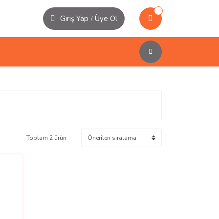
Giriş Yap
Üye Ol
/
Toplam 2 ürün