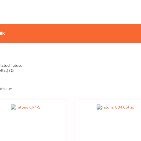
İK
llstud Tutucu
ollet)
(2)
ktakiler