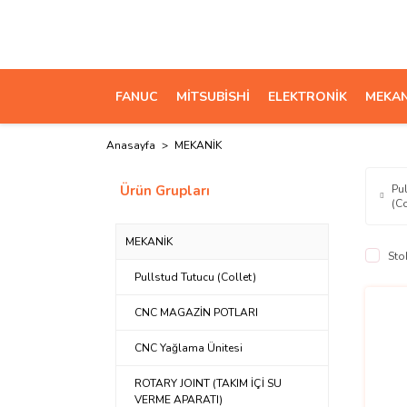
FANUC
MİTSUBİSHİ
ELEKTRONİK
MEKAN
Anasayfa
MEKANİK
Ürün Grupları
Pu
(C
MEKANİK
Sto
Pullstud Tutucu (Collet)
CNC MAGAZİN POTLARI
CNC Yağlama Ünitesi
ROTARY JOINT (TAKIM İÇİ SU
VERME APARATI)